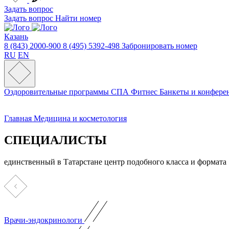
Задать вопрос
Задать вопрос
Найти номер
Казань
8 (843) 2000-900
8 (495) 5392-498
Забронировать номер
RU
EN
Оздоровительные программы
СПА
Фитнес
Банкеты и конфер
Главная
Медицина и косметология
СПЕЦИАЛИСТЫ
единственный в Татарстане центр подобного класса и формата
Врачи-эндокринологи