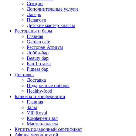
Секции
Дополнительные услуги
Лагерь
Педагоги
Детские мастер-классы
Рестораны и бары
Главная
Garden cafe
Ресторан Атриум
Лобби-бар
Beauty бар
Бар 1 этажа
Fitness бар
Доставка
Доставка
Подарочные наборы
Healthy-food
Банкеты и конференции
Главная
Залы
VIP Royal
Конференц зал
Мастер-классы
Купить подарочный сертификат
Афиша мероприятий