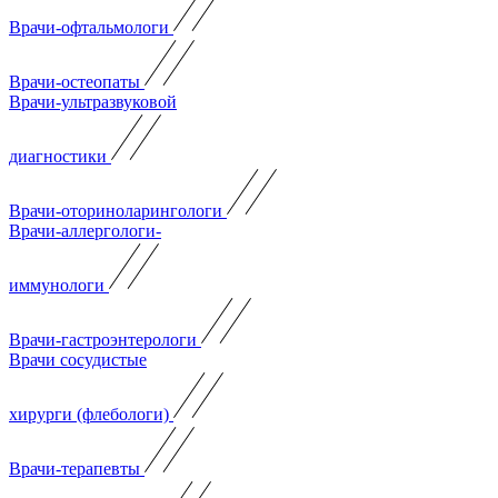
Врачи-офтальмологи
Врачи-остеопаты
Врачи-ультразвуковой
диагностики
Врачи-оториноларингологи
Врачи-аллергологи-
иммунологи
Врачи-гастроэнтерологи
Врачи сосудистые
хирурги (флебологи)
Врачи-терапевты