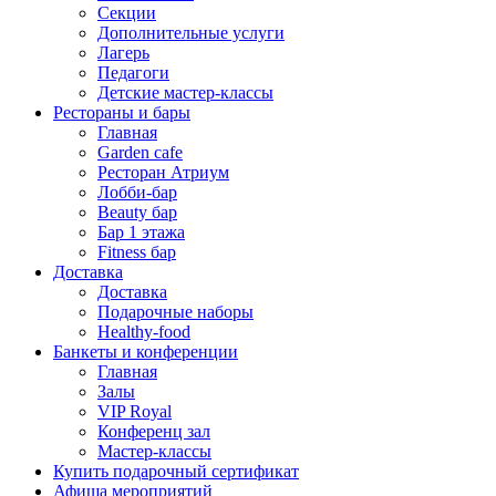
Секции
Дополнительные услуги
Лагерь
Педагоги
Детские мастер-классы
Рестораны и бары
Главная
Garden cafe
Ресторан Атриум
Лобби-бар
Beauty бар
Бар 1 этажа
Fitness бар
Доставка
Доставка
Подарочные наборы
Healthy-food
Банкеты и конференции
Главная
Залы
VIP Royal
Конференц зал
Мастер-классы
Купить подарочный сертификат
Афиша мероприятий