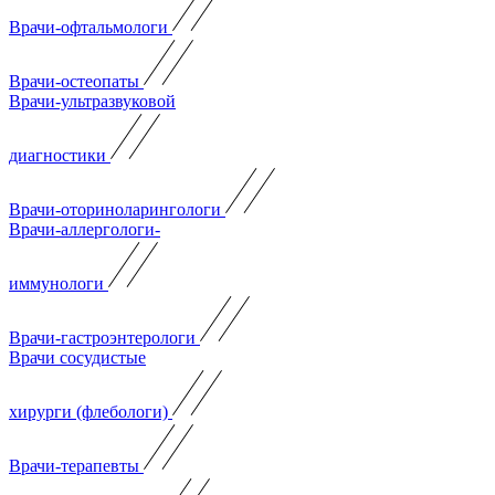
Врачи-офтальмологи
Врачи-остеопаты
Врачи-ультразвуковой
диагностики
Врачи-оториноларингологи
Врачи-аллергологи-
иммунологи
Врачи-гастроэнтерологи
Врачи сосудистые
хирурги (флебологи)
Врачи-терапевты