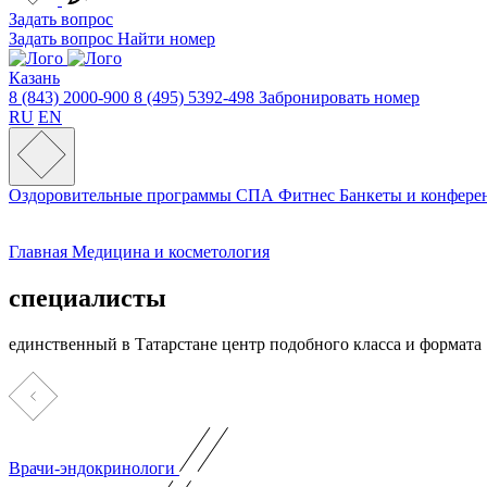
Задать вопрос
Задать вопрос
Найти номер
Казань
8 (843) 2000-900
8 (495) 5392-498
Забронировать номер
RU
EN
Оздоровительные программы
СПА
Фитнес
Банкеты и конфер
Главная
Медицина и косметология
специалисты
единственный в Татарстане центр подобного класса и формата
Врачи-эндокринологи