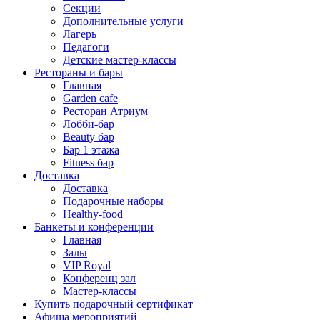
Секции
Дополнительные услуги
Лагерь
Педагоги
Детские мастер-классы
Рестораны и бары
Главная
Garden cafe
Ресторан Атриум
Лобби-бар
Beauty бар
Бар 1 этажа
Fitness бар
Доставка
Доставка
Подарочные наборы
Healthy-food
Банкеты и конференции
Главная
Залы
VIP Royal
Конференц зал
Мастер-классы
Купить подарочный сертификат
Афиша мероприятий